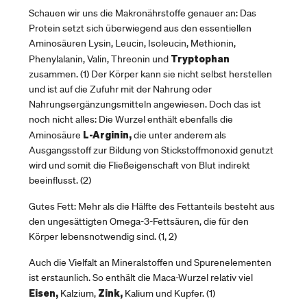
Schauen wir uns die Makronährstoffe genauer an: Das
Protein setzt sich überwiegend aus den essentiellen
Aminosäuren Lysin, Leucin, Isoleucin, Methionin,
Tryptophan
Phenylalanin, Valin, Threonin und
zusammen. (1) Der Körper kann sie nicht selbst herstellen
und ist auf die Zufuhr mit der Nahrung oder
Nahrungsergänzungsmitteln angewiesen. Doch das ist
noch nicht alles: Die Wurzel enthält ebenfalls die
L-Arginin,
Aminosäure
die unter anderem als
Ausgangsstoff zur Bildung von Stickstoffmonoxid genutzt
wird und somit die Fließeigenschaft von Blut indirekt
beeinflusst. (2)
Gutes Fett: Mehr als die Hälfte des Fettanteils besteht aus
den ungesättigten Omega-3-Fettsäuren, die für den
Körper lebensnotwendig sind. (1, 2)
Auch die Vielfalt an Mineralstoffen und Spurenelementen
ist erstaunlich. So enthält die Maca-Wurzel relativ viel
Eisen,
Zink,
Kalzium,
Kalium und Kupfer. (1)