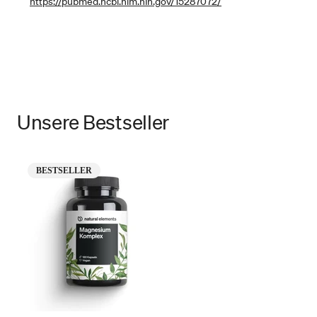
https://pubmed.ncbi.nlm.nih.gov/15287072/
Unsere Bestseller
BESTSELLER