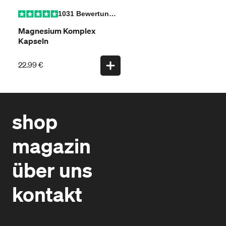
1031 Bewertungen
Magnesium Komplex
O
Kapseln
K
22.99 €
2
shop
magazin
über uns
kontakt