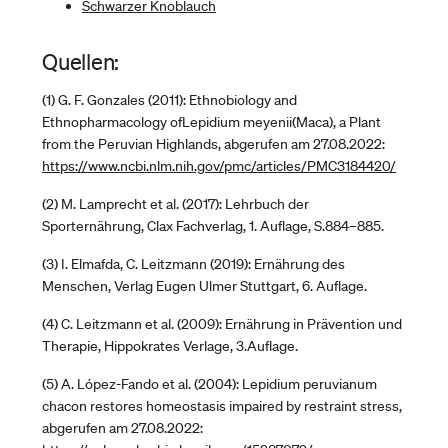
Schwarzer Knoblauch
Quellen:
(1) G. F. Gonzales (2011): Ethnobiology and
Ethnopharmacology ofLepidium meyenii(Maca), a Plant
from the Peruvian Highlands, abgerufen am 27.08.2022:
https://www.ncbi.nlm.nih.gov/pmc/articles/PMC3184420/
(2) M. Lamprecht et al. (2017): Lehrbuch der
Sporternährung, Clax Fachverlag, 1. Auflage, S.884–885.
(3) I. Elmafda, C. Leitzmann (2019): Ernährung des
Menschen, Verlag Eugen Ulmer Stuttgart, 6. Auflage.
(4) C. Leitzmann et al. (2009): Ernährung in Prävention und
Therapie, Hippokrates Verlage, 3.Auflage.
(5) A. López-Fando et al. (2004): Lepidium peruvianum
chacon restores homeostasis impaired by restraint stress,
abgerufen am 27.08.2022: