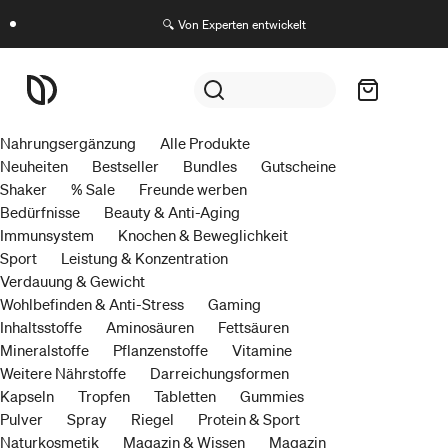
🔍 Von Experten entwickelt
Nahrungsergänzung
Alle Produkte
Neuheiten
Bestseller
Bundles
Gutscheine
Shaker
% Sale
Freunde werben
Bedürfnisse
Beauty & Anti-Aging
Immunsystem
Knochen & Beweglichkeit
Sport
Leistung & Konzentration
Verdauung & Gewicht
Wohlbefinden & Anti-Stress
Gaming
Inhaltsstoffe
Aminosäuren
Fettsäuren
Mineralstoffe
Pflanzenstoffe
Vitamine
Weitere Nährstoffe
Darreichungsformen
Kapseln
Tropfen
Tabletten
Gummies
Pulver
Spray
Riegel
Protein & Sport
Naturkosmetik
Magazin & Wissen
Magazin