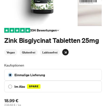
334 Bewertungen
Zink Bisglycinat Tabletten 25mg
Vegan
Glutenfrei
Laktosefrei
Kaufoptionen
Einmalige Lieferung
Im Abo
SPARE
18.99 €
Regulärer
per
208.68 €
/
kg
Preis