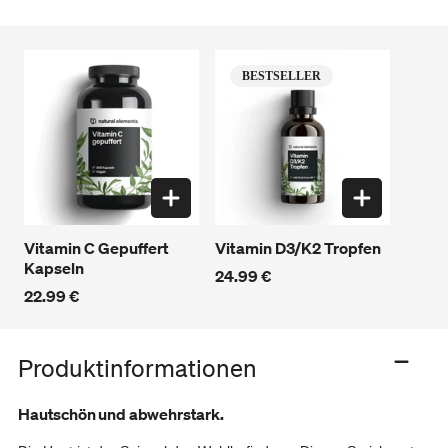
BESTSELLER
Vitamin C Gepuffert
Vitamin D3/K2 Tropfen
Kapseln
24.99 €
22.99 €
Produkt
in
Produktinformationen
den
Warenkorb
Hautschön und abwehrstark.
legen