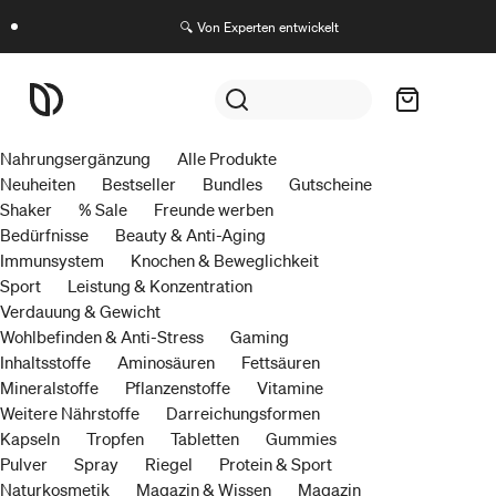
🔍 Von Experten entwickelt
Nahrungsergänzung
Alle Produkte
Neuheiten
Bestseller
Bundles
Gutscheine
Shaker
% Sale
Freunde werben
Bedürfnisse
Beauty & Anti-Aging
Immunsystem
Knochen & Beweglichkeit
Sport
Leistung & Konzentration
Verdauung & Gewicht
Wohlbefinden & Anti-Stress
Gaming
Inhaltsstoffe
Aminosäuren
Fettsäuren
Mineralstoffe
Pflanzenstoffe
Vitamine
Weitere Nährstoffe
Darreichungsformen
Kapseln
Tropfen
Tabletten
Gummies
Pulver
Spray
Riegel
Protein & Sport
Naturkosmetik
Magazin & Wissen
Magazin