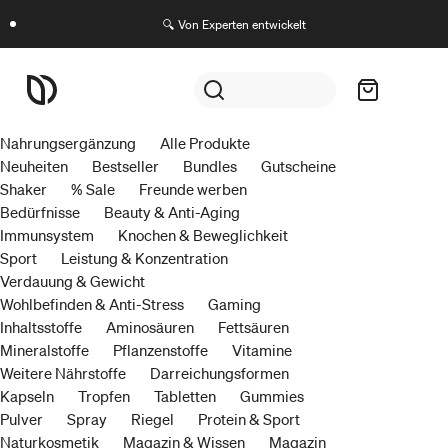
🔍 Von Experten entwickelt
Nahrungsergänzung
Alle Produkte
Neuheiten
Bestseller
Bundles
Gutscheine
Shaker
% Sale
Freunde werben
Bedürfnisse
Beauty & Anti-Aging
Immunsystem
Knochen & Beweglichkeit
Sport
Leistung & Konzentration
Verdauung & Gewicht
Wohlbefinden & Anti-Stress
Gaming
Inhaltsstoffe
Aminosäuren
Fettsäuren
Mineralstoffe
Pflanzenstoffe
Vitamine
Weitere Nährstoffe
Darreichungsformen
Kapseln
Tropfen
Tabletten
Gummies
Pulver
Spray
Riegel
Protein & Sport
Naturkosmetik
Magazin & Wissen
Magazin