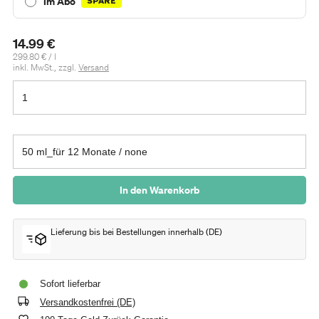
Im Abo
SPARE
14.99 €
Regulärer
per
299.80 €
/
l
Preis
inkl. MwSt., zzgl.
Versand
In den Warenkorb
Lieferung bis
bei Bestellungen innerhalb
(
DE
)
Sofort lieferbar
Versandkostenfrei (DE)