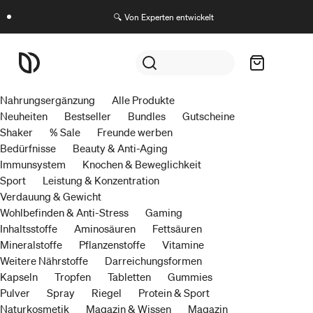
🔍 Von Experten entwickelt
Nahrungsergänzung
Alle Produkte
Neuheiten
Bestseller
Bundles
Gutscheine
Shaker
% Sale
Freunde werben
Bedürfnisse
Beauty & Anti-Aging
Immunsystem
Knochen & Beweglichkeit
Sport
Leistung & Konzentration
Verdauung & Gewicht
Wohlbefinden & Anti-Stress
Gaming
Inhaltsstoffe
Aminosäuren
Fettsäuren
Mineralstoffe
Pflanzenstoffe
Vitamine
Weitere Nährstoffe
Darreichungsformen
Kapseln
Tropfen
Tabletten
Gummies
Pulver
Spray
Riegel
Protein & Sport
Naturkosmetik
Magazin & Wissen
Magazin